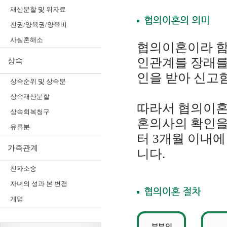
재산분할 및 위자료
친권/양육권/양육비
사실혼해소
협의이혼이라 함
인관계를 장래를
상속
인을 받아 신고
상속순위 및 상속분
상속재산분할
따라서 협의이혼
상속회복청구
혼의사의 확인을
유류분
터 3개월 이내
가족관계
니다.
친자소송
자녀의 성과 본 변경
개명