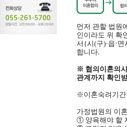
먼저 관할 법원에
인이라도 위 확
서{시(구)·읍·
합니다.
※ 협의이혼의사
관계까지 확인받
※이혼숙려기간
가정법원의 이혼
① 양육해야 할 