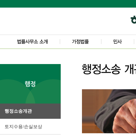
행정소송개관
토지수용/손실보상